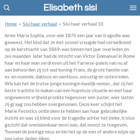
Elisabeth sisi
Ga
direct
naar
Home
»
Sisi haar verhaal
»
Sisi haar verhaal 10
de
hoofdinhoud
Arme Maria Sophia, voor wie 1870 een jaar van tragedie was
geweest. Het kind dat ze met zoveel vreugde had verwelkomd
op de kerstnacht van 1869, was binnen het jaar overleden en
zes maanden later had de intocht van Victor Emmanuel in Rome
haar en haar man verdreven uit het Farnese-paleis van nu af
aan behoorden zij tot wat koning Frans, de grote familie van
ex-en noemde, dakloos en werkloos, onrustig en ontevreden.
Wie kan het de trotse jonge koningin kwalijk nemen , dat zij het
beste trachtte te maken van een hopeloze situatie en met haar
ongewenste vrijheid pronkte tegenover een zuster, wier lasten
zij graag zou hebben overgenomen. Deze keer schijnt het
Marie Festetics ontbroken te hebben aan haar gebruikelijke
inzicht en was zij blind voor de tragedie achter het bleke, trotse
gezicht dat onmiskenbaar mooi was, dat moest ze toegeven,
"hoewel de puntige neus en kin het op de een of andere wijze op
een sater deden lijken.