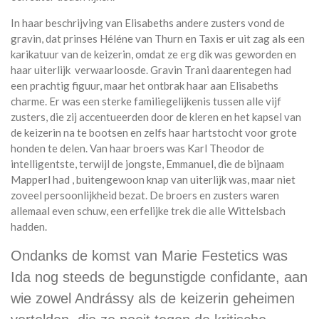
In haar beschrijving van Elisabeths andere zusters vond de
gravin, dat prinses Héléne van Thurn en Taxis er uit zag als een
karikatuur van de keizerin, omdat ze erg dik was geworden en
haar uiterlijk verwaarloosde. Gravin Trani daarentegen had
een prachtig figuur, maar het ontbrak haar aan Elisabeths
charme. Er was een sterke familiegelijkenis tussen alle vijf
zusters, die zij accentueerden door de kleren en het kapsel van
de keizerin na te bootsen en zelfs haar hartstocht voor grote
honden te delen. Van haar broers was Karl Theodor de
intelligentste, terwijl de jongste, Emmanuel, die de bijnaam
Mapperl had , buitengewoon knap van uiterlijk was, maar niet
zoveel persoonlijkheid bezat. De broers en zusters waren
allemaal even schuw, een erfelijke trek die alle Wittelsbach
hadden.
Ondanks de komst van Marie Festetics was
Ida nog steeds de begunstigde confidante, aan
wie zowel Andrássy als de keizerin geheimen