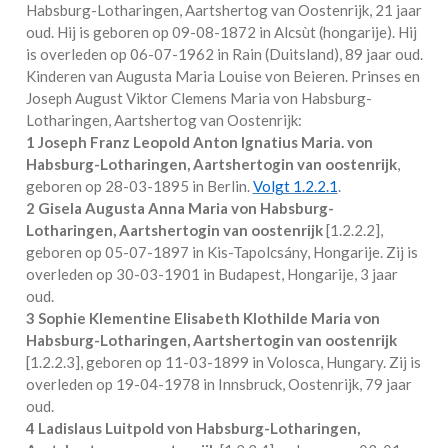
Habsburg-Lotharingen, Aartshertog van Oostenrijk
, 21 jaar
oud. Hij is geboren op 09-08-1872 in
Alcsùt (hongarije)
. Hij
is overleden op 06-07-1962 in
Rain (Duitsland)
, 89 jaar oud.
Kinderen van Augusta Maria Louise von Beieren. Prinses en
Joseph August Viktor Clemens Maria von Habsburg-
Lotharingen, Aartshertog van Oostenrijk:
1 Joseph Franz Leopold Anton Ignatius Maria. von
Habsburg-Lotharingen, Aartshertogin van oostenrijk
,
geboren op 28-03-1895 in
Berlin
.
Volgt
1.2.2.1
.
2 Gisela Augusta Anna Maria von Habsburg-
Lotharingen, Aartshertogin van oostenrijk
[
1.2.2.2
],
geboren op 05-07-1897 in
Kis-Tapolcsány, Hongarije
. Zij is
overleden op 30-03-1901 in
Budapest, Hongarije
, 3 jaar
oud.
3 Sophie Klementine Elisabeth Klothilde Maria von
Habsburg-Lotharingen, Aartshertogin van oostenrijk
[
1.2.2.3
], geboren op 11-03-1899 in
Volosca, Hungary
. Zij is
overleden op 19-04-1978 in
Innsbruck, Oostenrijk
, 79 jaar
oud.
4 Ladislaus Luitpold von Habsburg-Lotharingen,