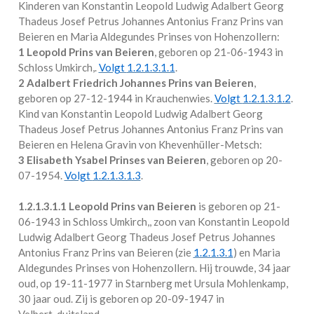
Kinderen van Konstantin Leopold Ludwig Adalbert Georg
Thadeus Josef Petrus Johannes Antonius Franz Prins van
Beieren en Maria Aldegundes Prinses von Hohenzollern:
1 Leopold Prins van Beieren
, geboren op 21-06-1943 in
Schloss Umkirch,
.
Volgt
1.2.1.3.1.1
.
2 Adalbert Friedrich Johannes Prins van Beieren
,
geboren op 27-12-1944 in
Krauchenwies
.
Volgt
1.2.1.3.1.2
.
Kind van Konstantin Leopold Ludwig Adalbert Georg
Thadeus Josef Petrus Johannes Antonius Franz Prins van
Beieren en Helena Gravin von Khevenhüller-Metsch:
3 Elisabeth Ysabel Prinses van Beieren
, geboren op 20-
07-1954.
Volgt
1.2.1.3.1.3
.
1.2.1.3.1.1
Leopold Prins van Beieren
is geboren op 21-
06-1943 in
Schloss Umkirch,
, zoon van Konstantin Leopold
Ludwig Adalbert Georg Thadeus Josef Petrus Johannes
Antonius Franz Prins van Beieren (zie
1.2.1.3.1
) en Maria
Aldegundes Prinses von Hohenzollern. Hij trouwde, 34 jaar
oud, op 19-11-1977 in
Starnberg
met
Ursula Mohlenkamp
,
30 jaar oud. Zij is geboren op 20-09-1947 in
Velbert, duitsland
.