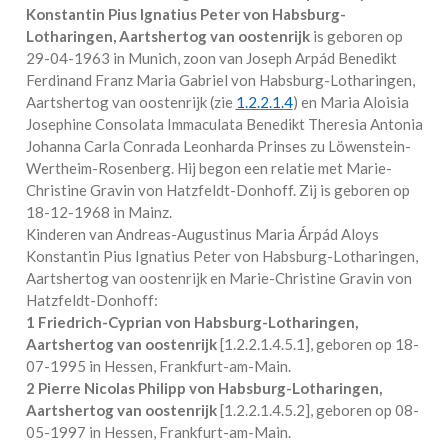
Konstantin Pius Ignatius Peter von Habsburg-
Lotharingen, Aartshertog van oostenrijk
is geboren op
29-04-1963 in
Munich
, zoon van Joseph Arpád Benedikt
Ferdinand Franz Maria Gabriel von Habsburg-Lotharingen,
Aartshertog van oostenrijk (zie
1.2.2.1.4
) en Maria Aloisia
Josephine Consolata Immaculata Benedikt Theresia Antonia
Johanna Carla Conrada Leonharda Prinses zu Löwenstein-
Wertheim-Rosenberg. Hij begon een relatie met
Marie-
Christine Gravin von Hatzfeldt-Donhoff
. Zij is geboren op
18-12-1968 in
Mainz
.
Kinderen van Andreas-Augustinus Maria Árpád Aloys
Konstantin Pius Ignatius Peter von Habsburg-Lotharingen,
Aartshertog van oostenrijk en Marie-Christine Gravin von
Hatzfeldt-Donhoff:
1 Friedrich-Cyprian von Habsburg-Lotharingen,
Aartshertog van oostenrijk
[
1.2.2.1.4.5.1
], geboren op 18-
07-1995 in
Hessen, Frankfurt-am-Main
.
2 Pierre Nicolas Philipp von Habsburg-Lotharingen,
Aartshertog van oostenrijk
[
1.2.2.1.4.5.2
], geboren op 08-
05-1997 in
Hessen, Frankfurt-am-Main
.