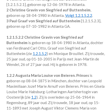
[
1.2.1.5.2.1
], geboren op 12-06-1978 in
Atlanta
.
2 Christine Gravin von Siegfried auf Buttenheim
,
geboren op 18-04-1980 in
Atlanta
.
Volgt
1.2.1.5.2.2
.
3 Paul Graaf von Siegfried auf Buttenheim
[
1.2.1.5.2.3
],
geboren op 07-10-1982 in
Atlanta GA
.
1.2.1.5.2.2
Christine Gravin von Siegfried auf
Buttenheim
is geboren op 18-04-1980 in
Atlanta
, dochter
van Ferdinand Carl Otto, Graaf von Siegfried auf
Buttenheim (zie
1.2.1.5.2
) en Monique Brouillet. Zij trouwde,
25 jaar oud, op 01-10-2005 in
Parijs
met
Jean-Martin de
Wendel
, 26 of 27 jaar oud. Hij is geboren in 1978.
1.2.2
Augusta Maria Louise von Beieren. Prinses
is
geboren op 08-04-1875 in
Mûnchen
, dochter van Leopold
Maximiliaan Jozef Marie Arnulf von Beieren. Prins en Gisela
Louise Marie Habsburg-Lotharingen Aartshertogin van
Oostenrijk (zie
1.2
). Zij is overleden op 25-06-1964 in
Regensburg
, 89 jaar oud. Zij trouwde, 18 jaar oud, op 15-
11-1893 met
Joseph August Viktor Clemens Maria von