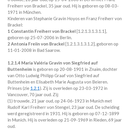
Freiherr von Brackel
, 35 jaar oud. Hij is geboren op 08-03-
1971 in
München
.
Kinderen van Stephanie Gravin Hoyos en Franz Freiherr von
Brackel:
1 Constantin Freiherr von Brackel
[
1.2.1.3.1.3.1.1
],
geboren op 25-07-2006 in
Berlin
.
2 Antonia Freiin von Brackel
[
1.2.1.3.1.3.1.2
], geboren op
11-01-2008 in
Bad Saarow
.
1.2.1.4
Maria Valéria Gravin von Siegfried auf
Buttenheim
is geboren op 20-08-1901 in
Znaim
, dochter
van Otto Ludwig Philipp Graaf von Siegfried auf
Buttenheim en Elisabeth Marie Augusta von Beieren.
Prinses (zie
1.2.1
). Zij is overleden op 23-03-1972 in
Vancouver
, 70 jaar oud. Zij:
(1) trouwde, 21 jaar oud, op 24-06-1923 in
Munich
met
Rudolf Karl Freiherr von Stengel
, 23 jaar oud. De scheiding
werd geregistreerd in 1931. Hij is geboren op 07-12-1899
in
Munich
. Hij is overleden op 21-09-1969 in
Rieden
, 69 jaar
oud.