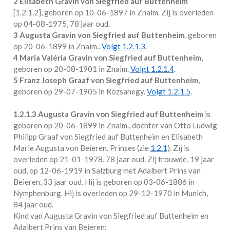
2 Elisabeth Gravin von Siegfried auf Buttenheim
[
1.2.1.2
], geboren op 10-06-1897 in
Znaim
. Zij is overleden
op 04-08-1975, 78 jaar oud.
3 Augusta Gravin von Siegfried auf Buttenheim
, geboren
op 20-06-1899 in
Znaim.
.
Volgt
1.2.1.3
.
4 Maria Valéria Gravin von Siegfried auf Buttenheim
,
geboren op 20-08-1901 in
Znaim
.
Volgt
1.2.1.4
.
5 Franz Joseph Graaf von Siegfried auf Buttenheim
,
geboren op 29-07-1905 in
Rozsahegy
.
Volgt
1.2.1.5
.
1.2.1.3
Augusta Gravin von Siegfried auf Buttenheim
is
geboren op 20-06-1899 in
Znaim.
, dochter van Otto Ludwig
Philipp Graaf von Siegfried auf Buttenheim en Elisabeth
Marie Augusta von Beieren. Prinses (zie
1.2.1
). Zij is
overleden op 21-01-1978, 78 jaar oud. Zij trouwde, 19 jaar
oud, op 12-06-1919 in
Salzburg
met
Adalbert Prins van
Beieren
, 33 jaar oud. Hij is geboren op 03-06-1886 in
Nymphenburg
. Hij is overleden op 29-12-1970 in
Munich
,
84 jaar oud.
Kind van Augusta Gravin von Siegfried auf Buttenheim en
Adalbert Prins van Beieren: