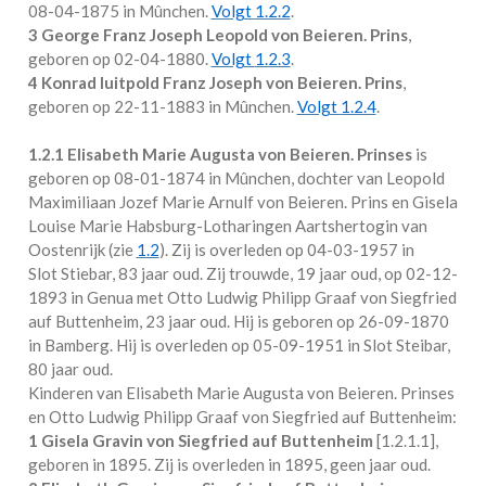
08-04-1875 in
Mûnchen
.
Volgt
1.2.2
.
3 George Franz Joseph Leopold von Beieren. Prins
,
geboren op 02-04-1880.
Volgt
1.2.3
.
4 Konrad luitpold Franz Joseph von Beieren. Prins
,
geboren op 22-11-1883 in
Mûnchen
.
Volgt
1.2.4
.
1.2.1
Elisabeth Marie Augusta von Beieren. Prinses
is
geboren op 08-01-1874 in
Mûnchen
, dochter van Leopold
Maximiliaan Jozef Marie Arnulf von Beieren. Prins en Gisela
Louise Marie Habsburg-Lotharingen Aartshertogin van
Oostenrijk (zie
1.2
). Zij is overleden op 04-03-1957 in
Slot Stiebar
, 83 jaar oud. Zij trouwde, 19 jaar oud, op 02-12-
1893 in
Genua
met
Otto Ludwig Philipp Graaf von Siegfried
auf Buttenheim
, 23 jaar oud. Hij is geboren op 26-09-1870
in
Bamberg
. Hij is overleden op 05-09-1951 in
Slot Steibar
,
80 jaar oud.
Kinderen van Elisabeth Marie Augusta von Beieren. Prinses
en Otto Ludwig Philipp Graaf von Siegfried auf Buttenheim:
1 Gisela Gravin von Siegfried auf Buttenheim
[
1.2.1.1
],
geboren in 1895. Zij is overleden in 1895, geen jaar oud.