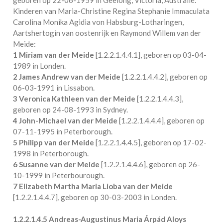
Kinderen van Maria-Christine Regina Stephanie Immaculata
Carolina Monika Agidia von Habsburg-Lotharingen,
Aartshertogin van oostenrijk en Raymond Willem van der
Meide:
1 Miriam van der Meide
[
1.2.2.1.4.4.1
], geboren op 03-04-
1989 in
Londen
.
2 James Andrew van der Meide
[
1.2.2.1.4.4.2
], geboren op
06-03-1991 in
Lissabon
.
3 Veronica Kathleen van der Meide
[
1.2.2.1.4.4.3
],
geboren op 24-08-1993 in
Sydney
.
4 John-Michael van der Meide
[
1.2.2.1.4.4.4
], geboren op
07-11-1995 in
Peterborough
.
5 Philipp van der Meide
[
1.2.2.1.4.4.5
], geboren op 17-02-
1998 in
Peterborough
.
6 Susanne van der Meide
[
1.2.2.1.4.4.6
], geboren op 26-
10-1999 in
Peterbourough
.
7 Elizabeth Martha Maria Lioba van der Meide
[
1.2.2.1.4.4.7
], geboren op 30-03-2003 in
Londen
.
1.2.2.1.4.5
Andreas-Augustinus Maria Árpád Aloys