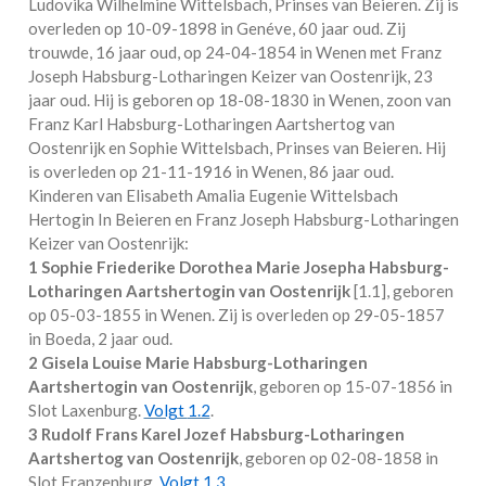
Ludovika Wilhelmine Wittelsbach, Prinses van Beieren. Zij is
overleden op 10-09-1898 in
Genéve
, 60 jaar oud. Zij
trouwde, 16 jaar oud, op 24-04-1854 in
Wenen
met
Franz
Joseph Habsburg-Lotharingen Keizer van Oostenrijk
, 23
jaar oud. Hij is geboren op 18-08-1830 in
Wenen
, zoon van
Franz Karl Habsburg-Lotharingen Aartshertog van
Oostenrijk en
Sophie Wittelsbach, Prinses van Beieren. Hij
is overleden op 21-11-1916 in
Wenen
, 86 jaar oud.
Kinderen van Elisabeth Amalia Eugenie Wittelsbach
Hertogin In Beieren en Franz Joseph Habsburg-Lotharingen
Keizer van Oostenrijk:
1 Sophie Friederike Dorothea Marie Josepha Habsburg-
Lotharingen Aartshertogin van Oostenrijk
[
1.1
], geboren
op 05-03-1855 in
Wenen
. Zij is overleden op 29-05-1857
in
Boeda
, 2 jaar oud.
2 Gisela Louise Marie Habsburg-Lotharingen
Aartshertogin van Oostenrijk
, geboren op 15-07-1856 in
Slot Laxenburg
.
Volgt
1.2
.
3 Rudolf Frans Karel Jozef Habsburg-Lotharingen
Aartshertog van Oostenrijk
, geboren op 02-08-1858 in
Slot Franzenburg
.
Volgt
1.3
.