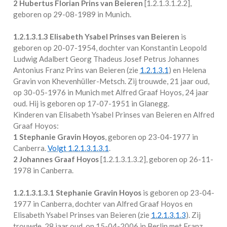
2 Hubertus Florian Prins van Beieren
[
1.2.1.3.1.2.2
],
geboren op 29-08-1989 in
Munich
.
1.2.1.3.1.3
Elisabeth Ysabel Prinses van Beieren
is
geboren op 20-07-1954, dochter van Konstantin Leopold
Ludwig Adalbert Georg Thadeus Josef Petrus Johannes
Antonius Franz Prins van Beieren (zie
1.2.1.3.1
) en Helena
Gravin von Khevenhüller-Metsch. Zij trouwde, 21 jaar oud,
op 30-05-1976 in
Munich
met
Alfred Graaf Hoyos
, 24 jaar
oud. Hij is geboren op 17-07-1951 in
Glanegg
.
Kinderen van Elisabeth Ysabel Prinses van Beieren en Alfred
Graaf Hoyos:
1 Stephanie Gravin Hoyos
, geboren op 23-04-1977 in
Canberra
.
Volgt
1.2.1.3.1.3.1
.
2 Johannes Graaf Hoyos
[
1.2.1.3.1.3.2
], geboren op 26-11-
1978 in
Canberra
.
1.2.1.3.1.3.1
Stephanie Gravin Hoyos
is geboren op 23-04-
1977 in
Canberra
, dochter van Alfred Graaf Hoyos en
Elisabeth Ysabel Prinses van Beieren (zie
1.2.1.3.1.3
). Zij
trouwde, 28 jaar oud, op 15-04-2006 in
Berlin
met
Franz