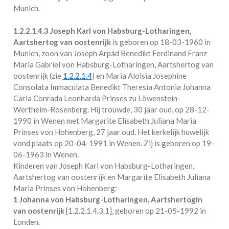
Munich
.
1.2.2.1.4.3
Joseph Karl von Habsburg-Lotharingen,
Aartshertog van oostenrijk
is geboren op 18-03-1960 in
Munich
, zoon van Joseph Arpád Benedikt Ferdinand Franz
Maria Gabriel von Habsburg-Lotharingen, Aartshertog van
oostenrijk (zie
1.2.2.1.4
) en Maria Aloisia Josephine
Consolata Immaculata Benedikt Theresia Antonia Johanna
Carla Conrada Leonharda Prinses zu Löwenstein-
Wertheim-Rosenberg. Hij trouwde, 30 jaar oud, op 28-12-
1990 in
Wenen
met
Margarite Elisabeth Juliana Maria
Prinses von Hohenberg
, 27 jaar oud. Het kerkelijk huwelijk
vond plaats op 20-04-1991 in
Wenen
. Zij is geboren op 19-
06-1963 in
Wenen
.
Kinderen van Joseph Karl von Habsburg-Lotharingen,
Aartshertog van oostenrijk en Margarite Elisabeth Juliana
Maria Prinses von Hohenberg:
1 Johanna von Habsburg-Lotharingen, Aartshertogin
van oostenrijk
[
1.2.2.1.4.3.1
], geboren op 21-05-1992 in
Londen
.