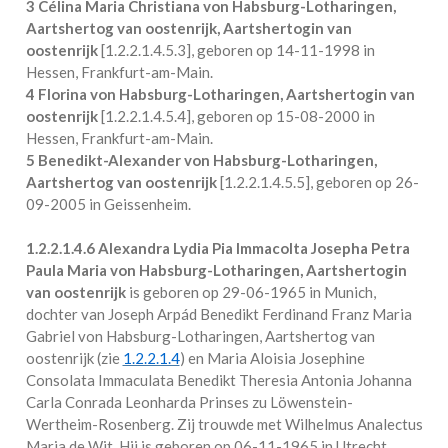
3 Célina Maria Christiana von Habsburg-Lotharingen,
Aartshertog van oostenrijk, Aartshertogin van
oostenrijk
[
1.2.2.1.4.5.3
], geboren op 14-11-1998 in
Hessen, Frankfurt-am-Main
.
4 Florina von Habsburg-Lotharingen, Aartshertogin van
oostenrijk
[
1.2.2.1.4.5.4
], geboren op 15-08-2000 in
Hessen, Frankfurt-am-Main
.
5 Benedikt-Alexander von Habsburg-Lotharingen,
Aartshertog van oostenrijk
[
1.2.2.1.4.5.5
], geboren op 26-
09-2005 in
Geissenheim
.
1.2.2.1.4.6
Alexandra Lydia Pia Immacolta Josepha Petra
Paula Maria von Habsburg-Lotharingen, Aartshertogin
van oostenrijk
is geboren op 29-06-1965 in
Munich
,
dochter van Joseph Arpád Benedikt Ferdinand Franz Maria
Gabriel von Habsburg-Lotharingen, Aartshertog van
oostenrijk (zie
1.2.2.1.4
) en Maria Aloisia Josephine
Consolata Immaculata Benedikt Theresia Antonia Johanna
Carla Conrada Leonharda Prinses zu Löwenstein-
Wertheim-Rosenberg. Zij trouwde met
Wilhelmus Analectus
Maria de Wit
. Hij is geboren op 06-11-1965 in
Utrecht
.