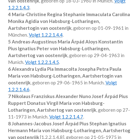
van oostenrijk
, geboren op 18-03-1960 in
Munich
.
Volgt
1.2.2.1.4.3
.
4 Maria-Christine Regina Stephanie Immaculata Carolina
Monika Agidia von Habsburg-Lotharingen,
Aartshertogin van oostenrijk
, geboren op 01-09-1961 in
München
.
Volgt
1.2.2.1.4.4
.
5 Andreas-Augustinus Maria Árpád Aloys Konstantin
Pius Ignatius Peter von Habsburg-Lotharingen,
Aartshertog van oostenrijk
, geboren op 29-04-1963 in
Munich
.
Volgt
1.2.2.1.4.5
.
6 Alexandra Lydia Pia Immacolta Josepha Petra Paula
Maria von Habsburg-Lotharingen, Aartshertogin van
oostenrijk
, geboren op 29-06-1965 in
Munich
.
Volgt
1.2.2.1.4.6
.
7 Nikolaus Franziskus Alexander Nuno Josef Árpád Pius
Ruppert Donatus Virgil Maria von Habsburg-
Lotharingen, Aartshertog van oostenrijk
, geboren op 27-
11-1973 in
Munich
.
Volgt
1.2.2.1.4.7
.
8 Johannes-Jacobus Josef Árpád Pius Stephan Ignatius
Hermann Maria von Habsburg-Lotharingen, Aartshertog
van oostenrijk
[
1.2.2.1.4.8
], geboren op 21-05-1975 in