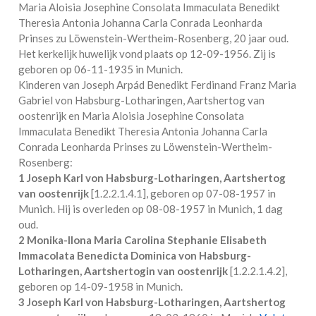
Maria Aloisia Josephine Consolata Immaculata Benedikt
Theresia Antonia Johanna Carla Conrada Leonharda
Prinses zu Löwenstein-Wertheim-Rosenberg
, 20 jaar oud.
Het kerkelijk huwelijk vond plaats op 12-09-1956. Zij is
geboren op 06-11-1935 in
Munich
.
Kinderen van Joseph Arpád Benedikt Ferdinand Franz Maria
Gabriel von Habsburg-Lotharingen, Aartshertog van
oostenrijk en Maria Aloisia Josephine Consolata
Immaculata Benedikt Theresia Antonia Johanna Carla
Conrada Leonharda Prinses zu Löwenstein-Wertheim-
Rosenberg:
1 Joseph Karl von Habsburg-Lotharingen, Aartshertog
van oostenrijk
[
1.2.2.1.4.1
], geboren op 07-08-1957 in
Munich
. Hij is overleden op 08-08-1957 in
Munich
, 1 dag
oud.
2 Monika-Ilona Maria Carolina Stephanie Elisabeth
Immacolata Benedicta Dominica von Habsburg-
Lotharingen, Aartshertogin van oostenrijk
[
1.2.2.1.4.2
],
geboren op 14-09-1958 in
Munich
.
3 Joseph Karl von Habsburg-Lotharingen, Aartshertog