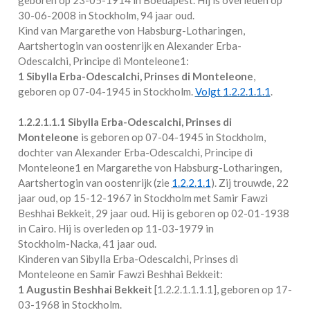
30-06-2008 in
Stockholm
, 94 jaar oud.
Kind van Margarethe von Habsburg-Lotharingen,
Aartshertogin van oostenrijk en Alexander Erba-
Odescalchi, Principe di Monteleone1:
1 Sibylla Erba-Odescalchi, Prinses di Monteleone
,
geboren op 07-04-1945 in
Stockholm
.
Volgt
1.2.2.1.1.1
.
1.2.2.1.1.1
Sibylla Erba-Odescalchi, Prinses di
Monteleone
is geboren op 07-04-1945 in
Stockholm
,
dochter van Alexander Erba-Odescalchi, Principe di
Monteleone1 en Margarethe von Habsburg-Lotharingen,
Aartshertogin van oostenrijk (zie
1.2.2.1.1
). Zij trouwde, 22
jaar oud, op 15-12-1967 in
Stockholm
met
Samir Fawzi
Beshhai Bekkeit
, 29 jaar oud. Hij is geboren op 02-01-1938
in
Cairo
. Hij is overleden op 11-03-1979 in
Stockholm-Nacka
, 41 jaar oud.
Kinderen van Sibylla Erba-Odescalchi, Prinses di
Monteleone en Samir Fawzi Beshhai Bekkeit:
1 Augustin Beshhai Bekkeit
[
1.2.2.1.1.1.1
], geboren op 17-
03-1968 in
Stockholm
.