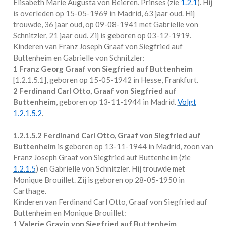
Elisabeth Marie Augusta von Beieren. Prinses (zie
1.2.1
). Hij
is overleden op 15-05-1969 in
Madrid
, 63 jaar oud. Hij
trouwde, 36 jaar oud, op 09-08-1941 met
Gabrielle von
Schnitzler
, 21 jaar oud. Zij is geboren op 03-12-1919.
Kinderen van Franz Joseph Graaf von Siegfried auf
Buttenheim en Gabrielle von Schnitzler:
1 Franz Georg Graaf von Siegfried auf Buttenheim
[
1.2.1.5.1
], geboren op 15-05-1942 in
Hesse, Frankfurt
.
2 Ferdinand Carl Otto, Graaf von Siegfried auf
Buttenheim
, geboren op 13-11-1944 in
Madrid
.
Volgt
1.2.1.5.2
.
1.2.1.5.2
Ferdinand Carl Otto, Graaf von Siegfried auf
Buttenheim
is geboren op 13-11-1944 in
Madrid
, zoon van
Franz Joseph Graaf von Siegfried auf Buttenheim (zie
1.2.1.5
) en Gabrielle von Schnitzler. Hij trouwde met
Monique Brouillet
. Zij is geboren op 28-05-1950 in
Carthage
.
Kinderen van Ferdinand Carl Otto, Graaf von Siegfried auf
Buttenheim en Monique Brouillet:
1 Valerie Gravin von Siegfried auf Buttenheim