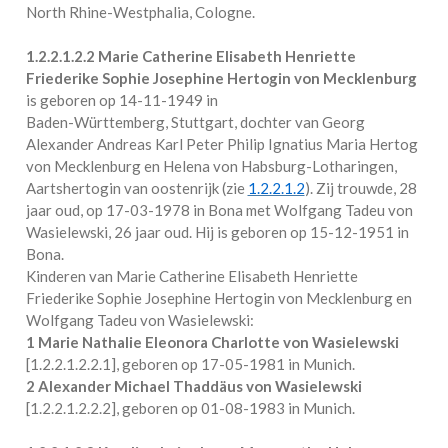
North Rhine-Westphalia, Cologne
.
1.2.2.1.2.2
Marie Catherine Elisabeth Henriette
Friederike Sophie Josephine Hertogin von Mecklenburg
is geboren op 14-11-1949 in
Baden-Württemberg, Stuttgart
, dochter van Georg
Alexander Andreas Karl Peter Philip Ignatius Maria Hertog
von Mecklenburg en Helena von Habsburg-Lotharingen,
Aartshertogin van oostenrijk (zie
1.2.2.1.2
). Zij trouwde, 28
jaar oud, op 17-03-1978 in
Bona
met
Wolfgang Tadeu von
Wasielewski
, 26 jaar oud. Hij is geboren op 15-12-1951 in
Bona
.
Kinderen van Marie Catherine Elisabeth Henriette
Friederike Sophie Josephine Hertogin von Mecklenburg en
Wolfgang Tadeu von Wasielewski:
1 Marie Nathalie Eleonora Charlotte von Wasielewski
[
1.2.2.1.2.2.1
], geboren op 17-05-1981 in
Munich
.
2 Alexander Michael Thaddäus von Wasielewski
[
1.2.2.1.2.2.2
], geboren op 01-08-1983 in
Munich
.