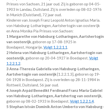
Prinses von Sachsen
, 21 jaar oud. Zij is geboren op 04-05-
1903 in
Landau, Duitsland
. Zij is overleden op 08-02-1976
in
Munich (Duistland)
, 72 jaar oud.
Kinderen van Joseph Franz Leopold Anton Ignatius Maria.
von Habsburg-Lotharingen, Aartshertogin van oostenrijk
en Anna Monika Pia Prinses von Sachsen:
1 Margarethe von Habsburg-Lotharingen, Aartshertogin
van oostenrijk
, geboren op 17-08-1925 in
Boedapest, Hongarije
.
Volgt
1.2.2.1.1
.
2 Helena von Habsburg-Lotharingen, Aartshertogin van
oostenrijk
, geboren op 20-04-1927 in
Boedapest
.
Volgt
1.2.2.1.2
.
3 Anna-Theresia Gabriella von Habsburg-Lotharingen,
Aartshertogin van oostenrijk
[
1.2.2.1.3
], geboren op 19-
04-1928 in
Boedapest
. Zij is overleden op 28-11-1984 in
Rottweil, Duitsland
, 56 jaar oud.
4 Joseph Arpád Benedikt Ferdinand Franz Maria Gabriel
von Habsburg-Lotharingen, Aartshertog van oostenrijk
,
geboren op 08-02-1933 in
Boedapest
.
Volgt
1.2.2.1.4
.
5 Stephan István Dominik Anton Umberto von Habsburg-