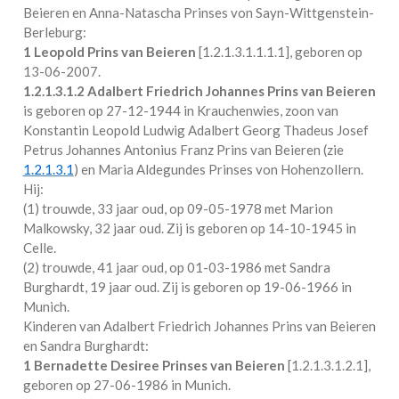
Beieren en Anna-Natascha Prinses von Sayn-Wittgenstein-
Berleburg:
1 Leopold Prins van Beieren
[
1.2.1.3.1.1.1.1
], geboren op
13-06-2007.
1.2.1.3.1.2
Adalbert Friedrich Johannes Prins van Beieren
is geboren op 27-12-1944 in
Krauchenwies
, zoon van
Konstantin Leopold Ludwig Adalbert Georg Thadeus Josef
Petrus Johannes Antonius Franz Prins van Beieren (zie
1.2.1.3.1
) en Maria Aldegundes Prinses von Hohenzollern.
Hij:
(1) trouwde, 33 jaar oud, op 09-05-1978 met
Marion
Malkowsky
, 32 jaar oud. Zij is geboren op 14-10-1945 in
Celle
.
(2) trouwde, 41 jaar oud, op 01-03-1986 met
Sandra
Burghardt
, 19 jaar oud. Zij is geboren op 19-06-1966 in
Munich
.
Kinderen van Adalbert Friedrich Johannes Prins van Beieren
en Sandra Burghardt:
1 Bernadette Desiree Prinses van Beieren
[
1.2.1.3.1.2.1
],
geboren op 27-06-1986 in
Munich
.