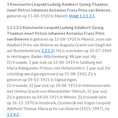
1 Konstantin Leopold Ludwig Adalbert Georg Thadeus
Josef Petrus Johannes Antonius Franz Prins van Beieren
,
geboren op 15-08-1920 in
Munich
.
Volgt
1.2.1.3.1
.
1.2.1.3.1
Konstantin Leopold Ludwig Adalbert Georg
Thadeus Josef Petrus Johannes Antonius Franz Prins
van Beieren
is geboren op 15-08-1920 in
Munich
, zoon van
Adalbert Prins van Beieren en Augusta Gravin von Siegfried
auf Buttenheim (zie
1.2.1.3
). Hij is overleden op 30-07-1969
in
Hechingen, Baden-Württemburg
, 48 jaar oud. Hij:
(1) trouwde, 1 jaar oud, op 12-06-1919 in
Salzburg
met
Maria Aldegundes Prinses von Hohenzollern
, 1 jaar oud. De
scheiding werd geregistreerd op 31-08-1942. Zij is
geboren op 19-02-1921 in
Sigmaringen
.
(2) trouwde, 32 jaar oud, op 14-08-1953 in
Hohenosterwitz.
met
Helena Gravin von Khevenhüller-Metsch
, 32 jaar oud.
Zij is geboren op 04-04-1921 in
Wenen
. Zij trouwde later
op 16-11-1970 in
Innsbruck, Oostenrijk
met Eugen Leopold
Adelheid Thomas Maria prins van Beieren (1925-1997), zie
1.2.4.2
.