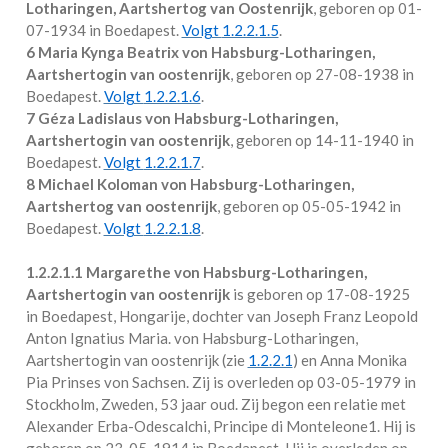
Lotharingen, Aartshertog van Oostenrijk
, geboren op 01-
07-1934 in
Boedapest
.
Volgt
1.2.2.1.5
.
6 Maria Kynga Beatrix von Habsburg-Lotharingen,
Aartshertogin van oostenrijk
, geboren op 27-08-1938 in
Boedapest
.
Volgt
1.2.2.1.6
.
7 Géza Ladislaus von Habsburg-Lotharingen,
Aartshertogin van oostenrijk
, geboren op 14-11-1940 in
Boedapest
.
Volgt
1.2.2.1.7
.
8 Michael Koloman von Habsburg-Lotharingen,
Aartshertog van oostenrijk
, geboren op 05-05-1942 in
Boedapest
.
Volgt
1.2.2.1.8
.
1.2.2.1.1
Margarethe von Habsburg-Lotharingen,
Aartshertogin van oostenrijk
is geboren op 17-08-1925
in
Boedapest, Hongarije
, dochter van Joseph Franz Leopold
Anton Ignatius Maria. von Habsburg-Lotharingen,
Aartshertogin van oostenrijk (zie
1.2.2.1
) en Anna Monika
Pia Prinses von Sachsen. Zij is overleden op 03-05-1979 in
Stockholm, Zweden
, 53 jaar oud. Zij begon een relatie met
Alexander Erba-Odescalchi, Principe di Monteleone1
. Hij is
geboren op 23-05-1914 in
Boedapest
. Hij is overleden op