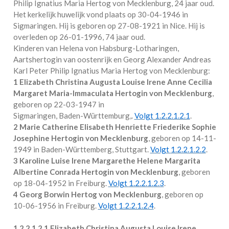
Philip Ignatius Maria Hertog von Mecklenburg
, 24 jaar oud.
Het kerkelijk huwelijk vond plaats op 30-04-1946 in
Sigmaringen
. Hij is geboren op 27-08-1921 in
Nice
. Hij is
overleden op 26-01-1996, 74 jaar oud.
Kinderen van Helena von Habsburg-Lotharingen,
Aartshertogin van oostenrijk en Georg Alexander Andreas
Karl Peter Philip Ignatius Maria Hertog von Mecklenburg:
1 Elizabeth Christina Augusta Louise Irene Anne Cecilia
Margaret Maria-Immaculata Hertogin von Mecklenburg
,
geboren op 22-03-1947 in
Sigmaringen, Baden-Württemburg,
.
Volgt
1.2.2.1.2.1
.
2 Marie Catherine Elisabeth Henriette Friederike Sophie
Josephine Hertogin von Mecklenburg
, geboren op 14-11-
1949 in
Baden-Württemberg, Stuttgart
.
Volgt
1.2.2.1.2.2
.
3 Karoline Luise Irene Margarethe Helene Margarita
Albertine Conrada Hertogin von Mecklenburg
, geboren
op 18-04-1952 in
Freiburg
.
Volgt
1.2.2.1.2.3
.
4 Georg Borwin Hertog von Mecklenburg
, geboren op
10-06-1956 in
Freiburg
.
Volgt
1.2.2.1.2.4
.
1.2.2.1.2.1
Elizabeth Christina Augusta Louise Irene