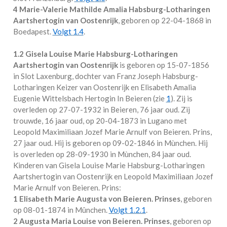
4 Marie-Valerie Mathilde Amalia Habsburg-Lotharingen
Aartshertogin van Oostenrijk
, geboren op 22-04-1868 in
Boedapest
.
Volgt
1.4
.
1.2
Gisela Louise Marie Habsburg-Lotharingen
Aartshertogin van Oostenrijk
is geboren op 15-07-1856
in
Slot Laxenburg
, dochter van Franz Joseph Habsburg-
Lotharingen Keizer van Oostenrijk en Elisabeth Amalia
Eugenie Wittelsbach Hertogin In Beieren (zie
1
). Zij is
overleden op 27-07-1932 in
Beieren
, 76 jaar oud. Zij
trouwde, 16 jaar oud, op 20-04-1873 in
Lugano
met
Leopold Maximiliaan Jozef Marie Arnulf von Beieren. Prins
,
27 jaar oud. Hij is geboren op 09-02-1846 in
Mùnchen
. Hij
is overleden op 28-09-1930 in
Mùnchen
, 84 jaar oud.
Kinderen van Gisela Louise Marie Habsburg-Lotharingen
Aartshertogin van Oostenrijk en Leopold Maximiliaan Jozef
Marie Arnulf von Beieren. Prins:
1 Elisabeth Marie Augusta von Beieren. Prinses
, geboren
op 08-01-1874 in
Mûnchen
.
Volgt
1.2.1
.
2 Augusta Maria Louise von Beieren. Prinses
, geboren op