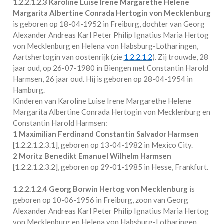
1.2.2.1.2.3
Karoline Luise Irene Margarethe Helene
Margarita Albertine Conrada Hertogin von Mecklenburg
is geboren op 18-04-1952 in
Freiburg
, dochter van Georg
Alexander Andreas Karl Peter Philip Ignatius Maria Hertog
von Mecklenburg en Helena von Habsburg-Lotharingen,
Aartshertogin van oostenrijk (zie
1.2.2.1.2
). Zij trouwde, 28
jaar oud, op 26-07-1980 in
Biengen
met
Constantin Harold
Harmsen
, 26 jaar oud. Hij is geboren op 28-04-1954 in
Hamburg
.
Kinderen van Karoline Luise Irene Margarethe Helene
Margarita Albertine Conrada Hertogin von Mecklenburg en
Constantin Harold Harmsen:
1 Maximilian Ferdinand Constantin Salvador Harmsen
[
1.2.2.1.2.3.1
], geboren op 13-04-1982 in
Mexico City
.
2 Moritz Benedikt Emanuel Wilhelm Harmsen
[
1.2.2.1.2.3.2
], geboren op 29-01-1985 in
Hesse, Frankfurt
.
1.2.2.1.2.4
Georg Borwin Hertog von Mecklenburg
is
geboren op 10-06-1956 in
Freiburg
, zoon van Georg
Alexander Andreas Karl Peter Philip Ignatius Maria Hertog
von Mecklenburg en Helena von Habsburg-Lotharingen,