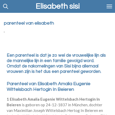
Elisabeth sisi
Ga
direct
naar
de
parenteel van elisabeth
hoofdinhoud
'
Een parenteel is dat je zo wel de vrouwelijke lijn als
de mannelijke lijn in een familie gevolgd word.
Omdat de nakomelingen van Sisi bijna allemaal
vrouwen zijn is het dus een parenteel geworden.
Parenteel van Elisabeth Amalia Eugenie
Wittelsbach Hertogin In Beieren
1
Elisabeth Amalia Eugenie Wittelsbach Hertogin In
Beieren
is geboren op 24-12-1837 in
Mûnchen
, dochter
van
Maximilian Joseph Wittelsbach Hertog In Beieren en