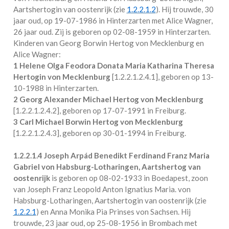
Aartshertogin van oostenrijk (zie
1.2.2.1.2
). Hij trouwde, 30
jaar oud, op 19-07-1986 in
Hinterzarten
met
Alice Wagner
,
26 jaar oud. Zij is geboren op 02-08-1959 in
Hinterzarten
.
Kinderen van Georg Borwin Hertog von Mecklenburg en
Alice Wagner:
1 Helene Olga Feodora Donata Maria Katharina Theresa
Hertogin von Mecklenburg
[
1.2.2.1.2.4.1
], geboren op 13-
10-1988 in
Hinterzarten
.
2 Georg Alexander Michael Hertog von Mecklenburg
[
1.2.2.1.2.4.2
], geboren op 17-07-1991 in
Freiburg
.
3 Carl Michael Borwin Hertog von Mecklenburg
[
1.2.2.1.2.4.3
], geboren op 30-01-1994 in
Freiburg
.
1.2.2.1.4
Joseph Arpád Benedikt Ferdinand Franz Maria
Gabriel von Habsburg-Lotharingen, Aartshertog van
oostenrijk
is geboren op 08-02-1933 in
Boedapest
, zoon
van Joseph Franz Leopold Anton Ignatius Maria. von
Habsburg-Lotharingen, Aartshertogin van oostenrijk (zie
1.2.2.1
) en Anna Monika Pia Prinses von Sachsen. Hij
trouwde, 23 jaar oud, op 25-08-1956 in
Brombach
met