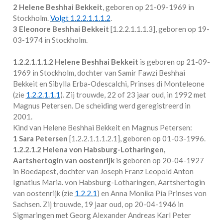
2 Helene Beshhai Bekkeit
, geboren op 21-09-1969 in
Stockholm
.
Volgt
1.2.2.1.1.1.2
.
3 Eleonore Beshhai Bekkeit
[
1.2.2.1.1.1.3
], geboren op 19-
03-1974 in
Stockholm
.
1.2.2.1.1.1.2
Helene Beshhai Bekkeit
is geboren op 21-09-
1969 in
Stockholm
, dochter van Samir Fawzi Beshhai
Bekkeit en Sibylla Erba-Odescalchi, Prinses di Monteleone
(zie
1.2.2.1.1.1
). Zij trouwde, 22 of 23 jaar oud, in 1992 met
Magnus Petersen
. De scheiding werd geregistreerd in
2001.
Kind van Helene Beshhai Bekkeit en Magnus Petersen:
1 Sara Petersen
[
1.2.2.1.1.1.2.1
], geboren op 01-03-1996.
1.2.2.1.2
Helena von Habsburg-Lotharingen,
Aartshertogin van oostenrijk
is geboren op 20-04-1927
in
Boedapest
, dochter van Joseph Franz Leopold Anton
Ignatius Maria. von Habsburg-Lotharingen, Aartshertogin
van oostenrijk (zie
1.2.2.1
) en Anna Monika Pia Prinses von
Sachsen. Zij trouwde, 19 jaar oud, op 20-04-1946 in
Sigmaringen
met
Georg Alexander Andreas Karl Peter