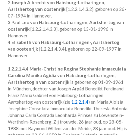
2 Joseph Albrecht von Habsburg-Lotharingen,
Aartshertog van oostenrijk
[
1.2.2.1.4.3.2
], geboren op 26-
07-1994 in
Hannover
.
3 Paul Leo von Habsburg-Lotharingen, Aartshertog van
oostenrijk
[
1.2.2.1.4.3.3
], geboren op 13-01-1996 in
Hannover
.
4 Elisabeth von Habsburg-Lotharingen-, Aartshertog
van oostenrijk
[
1.2.2.1.4.3.4
], geboren op 22-09-1997 in
Hannover
.
1.2.2.1.4.4
Maria-Christine Regina Stephanie Immaculata
Carolina Monika Agidia von Habsburg-Lotharingen,
Aartshertogin van oostenrijk
is geboren op 01-09-1961
in
München
, dochter van Joseph Arpád Benedikt Ferdinand
Franz Maria Gabriel von Habsburg-Lotharingen,
Aartshertog van oostenrijk (zie
1.2.2.1.4
) en Maria Aloisia
Josephine Consolata Immaculata Benedikt Theresia Antonia
Johanna Carla Conrada Leonharda Prinses zu Löwenstein-
Wertheim-Rosenberg. Zij trouwde, 26 jaar oud, op 28-05-
1988 met
Raymond Willem van der Meide
, 28 jaar oud. Hij is
geboren op 22-06-1959 in
Geelong, Victoria, Australie
.