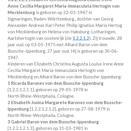
Anne Cecilia Margaret Maria-Immaculata Hertogin von
Mecklenburg
is geboren op 22-03-1947 in
Sigmaringen, Baden-Württemburg,
, dochter van Georg
Alexander Andreas Karl Peter Philip Ignatius Maria Hertog
von Mecklenburg en Helena von Habsburg-Lotharingen,
Aartshertogin van oostenrijk (zie
1.2.2.1.2
). Zij trouwde, 28
jaar oud, op 03-05-1975 met
Alhard Baron von dem
Bussche-Ippenburg
, 27 jaar oud. Hij is geboren op 30-06-
1947.
Kinderen van Elizabeth Christina Augusta Louise Irene Anne
Cecilia Margaret Maria-Immaculata Hertogin von
Mecklenburg en Alhard Baron von dem Bussche-Ippenburg:
1 Ricarda Barones von dem Bussche-Ippenburg
[
1.2.2.1.2.1.1
], geboren op 29-05-1978 in
North Rhine-Westphalia, Cologne
.
2 Elisabeth Josina Margarete Barones von dem Bussche-
Ippenburg
[
1.2.2.1.2.1.2
], geboren op 27-08-1979 in
North Rhine-Westphalia, Cologne
.
3 Gabriel Baron von dem Bussche-Ippenburg
[
1.2.2.1.2.1.3
], geboren op 31-03-1981 in