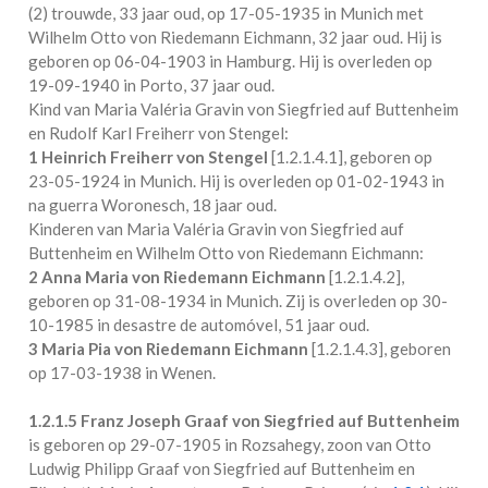
(2) trouwde, 33 jaar oud, op 17-05-1935 in
Munich
met
Wilhelm Otto von Riedemann Eichmann
, 32 jaar oud. Hij is
geboren op 06-04-1903 in
Hamburg
. Hij is overleden op
19-09-1940 in
Porto
, 37 jaar oud.
Kind van Maria Valéria Gravin von Siegfried auf Buttenheim
en Rudolf Karl Freiherr von Stengel:
1 Heinrich Freiherr von Stengel
[
1.2.1.4.1
], geboren op
23-05-1924 in
Munich
. Hij is overleden op 01-02-1943 in
na guerra Woronesch
, 18 jaar oud.
Kinderen van Maria Valéria Gravin von Siegfried auf
Buttenheim en Wilhelm Otto von Riedemann Eichmann:
2 Anna Maria von Riedemann Eichmann
[
1.2.1.4.2
],
geboren op 31-08-1934 in
Munich
. Zij is overleden op 30-
10-1985 in
desastre de automóvel
, 51 jaar oud.
3 Maria Pia von Riedemann Eichmann
[
1.2.1.4.3
], geboren
op 17-03-1938 in
Wenen
.
1.2.1.5
Franz Joseph Graaf von Siegfried auf Buttenheim
is geboren op 29-07-1905 in
Rozsahegy
, zoon van Otto
Ludwig Philipp Graaf von Siegfried auf Buttenheim en