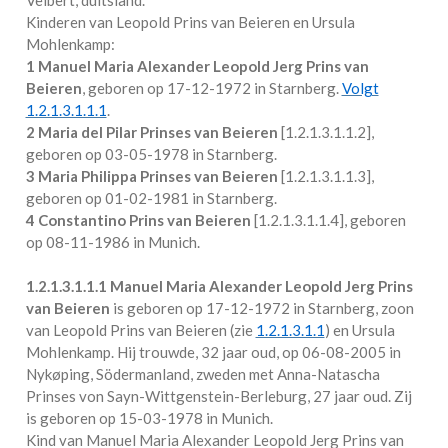
Kinderen van Leopold Prins van Beieren en Ursula
Mohlenkamp:
1 Manuel Maria Alexander Leopold Jerg Prins van
Beieren
, geboren op 17-12-1972 in
Starnberg
.
Volgt
1.2.1.3.1.1.1
.
2 Maria del Pilar Prinses van Beieren
[
1.2.1.3.1.1.2
],
geboren op 03-05-1978 in
Starnberg
.
3 Maria Philippa Prinses van Beieren
[
1.2.1.3.1.1.3
],
geboren op 01-02-1981 in
Starnberg
.
4 Constantino Prins van Beieren
[
1.2.1.3.1.1.4
], geboren
op 08-11-1986 in
Munich
.
1.2.1.3.1.1.1
Manuel Maria Alexander Leopold Jerg Prins
van Beieren
is geboren op 17-12-1972 in
Starnberg
, zoon
van Leopold Prins van Beieren (zie
1.2.1.3.1.1
) en Ursula
Mohlenkamp. Hij trouwde, 32 jaar oud, op 06-08-2005 in
Nykøping, Södermanland, zweden
met
Anna-Natascha
Prinses von Sayn-Wittgenstein-Berleburg
, 27 jaar oud. Zij
is geboren op 15-03-1978 in
Munich
.
Kind van Manuel Maria Alexander Leopold Jerg Prins van