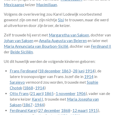
Mexicaanse
keizer
Maximiliaan
.
Volgens de overlevering zou Karel Lodewijk voorbestemd
geweest zijn om met zijn nichtje
Sisi
te trouwen, maar die werd
al uitverkoren door zijn broer, de keizer.
Zelf trouwde hij eerst met
Margaretha van Saksen
, dochter van
Johan van Saksen
en
Amalia Augusta van Beieren
en later met
Maria Annunciata van Bourbon-Sicilië
, dochter van
Ferdinand II
der
Beide Siciliën
.
Uit dit huwelijk werden de volgende kinderen geboren:
Frans Ferdinand
(
18 december
1863
–
28 juni
1914
), de
latere troonopvolger van Frans Jozef die in
1914
in
Sarajevo
vermoord zou worden, trouwde met
Sophie
Chotek
(
1868
–
1914
)
Otto Frans
(
21 april
1865
–
1 november
1906
), vader van de
latere keizer
Karel I
, trouwde met
Maria Josepha van
Saksen
(
1867
–
1944
)
Ferdinand Karel
(
27 december
1868
–
12 maart
1915
),