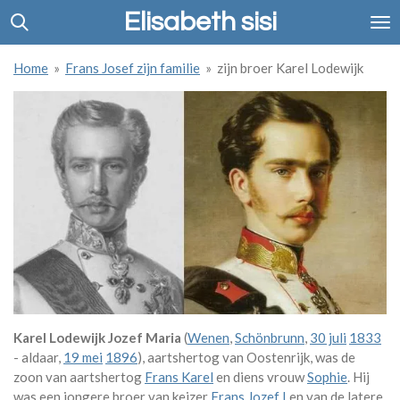
Elisabeth sisi
Ga
direct
naar
Home
»
Frans Josef zijn familie
»
zijn broer Karel Lodewijk
de
hoofdinhoud
Karel Lodewijk Jozef Maria
(
Wenen
,
Schönbrunn
,
30 juli
1833
- aldaar,
19 mei
1896
), aartshertog van Oostenrijk, was de
zoon van aartshertog
Frans Karel
en diens vrouw
Sophie
. Hij
was een jongere broer van keizer
Frans Jozef I
en van de latere