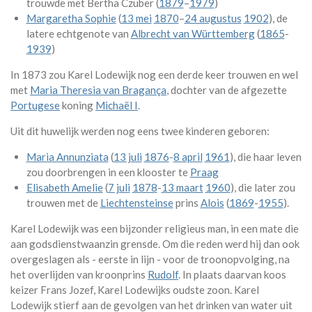
trouwde met Bertha Czuber (
1879
–
1979
)
Margaretha Sophie
(
13 mei
1870
–
24 augustus
1902
), de
latere echtgenote van
Albrecht van Württemberg
(
1865
-
1939
)
In 1873 zou Karel Lodewijk nog een derde keer trouwen en wel
met
Maria Theresia van Bragança
, dochter van de afgezette
Portugese
koning
Michaël I
.
Uit dit huwelijk werden nog eens twee kinderen geboren:
Maria Annunziata
(
13 juli
1876
-
8 april
1961
), die haar leven
zou doorbrengen in een klooster te
Praag
Elisabeth Amelie
(
7 juli
1878
-
13 maart
1960
), die later zou
trouwen met de
Liechtensteinse
prins
Alois
(
1869
-
1955
).
Karel Lodewijk was een bijzonder religieus man, in een mate die
aan godsdienstwaanzin grensde. Om die reden werd hij dan ook
overgeslagen als - eerste in lijn - voor de troonopvolging, na
het overlijden van kroonprins
Rudolf
. In plaats daarvan koos
keizer Frans Jozef, Karel Lodewijks oudste zoon. Karel
Lodewijk stierf aan de gevolgen van het drinken van water uit