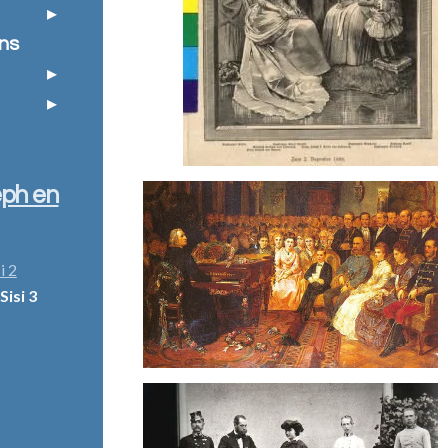
ns
eph en
i 2
Sisi 3