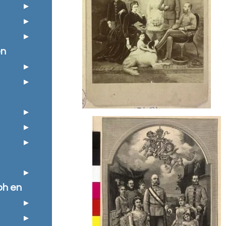
en
ph en
e