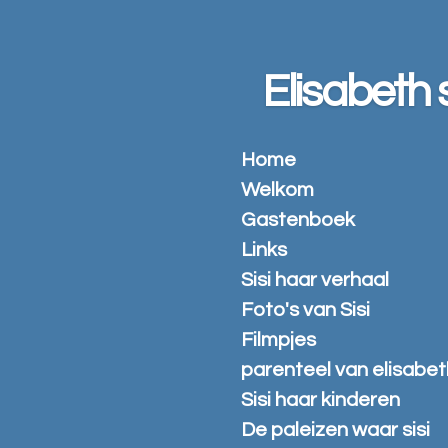
Ga
direct
naar
Elisabeth s
de
hoofdinhoud
Home
Welkom
Gastenboek
Links
Sisi haar verhaal
Foto's van Sisi
Filmpjes
parenteel van elisabet
Sisi haar kinderen
De paleizen waar sisi