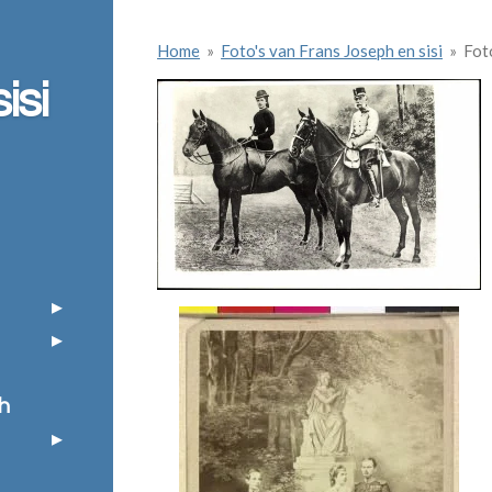
Home
»
Foto's van Frans Joseph en sisi
»
Fot
isi
h