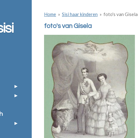
Home
»
Sisi haar kinderen
»
foto's van Gisela
isi
foto's van Gisela
h