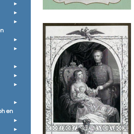
en
ph en
e