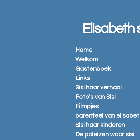
Ga
direct
naar
Elisabeth s
de
hoofdinhoud
Home
Welkom
Gastenboek
Links
Sisi haar verhaal
Foto's van Sisi
Filmpjes
parenteel van elisabet
Sisi haar kinderen
De paleizen waar sisi