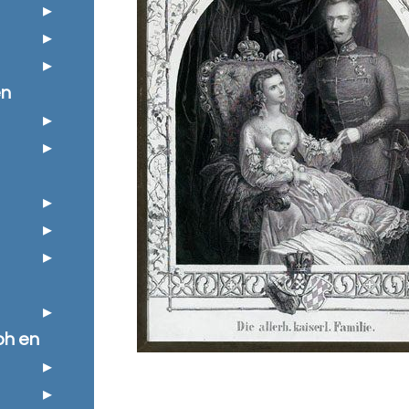
en
ph en
e