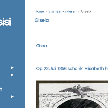
Home
»
Sisi haar kinderen
»
Gisela
isi
Gisela
Gisela
Op 23 Juli 1856 schonk Elisabeth h
h