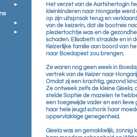
Het verzet van de Aartshertogin te
kleinkinderen naar Hongarije werd
ns
op zijn uitspraak terug en verklaa
van de keizerin, dat de bootreis n
pleziertochtje was en de gezondhei
schaden. Elisabeth straalde en in 
Keizerlijke familie aan boord van h
naar Boedapest zou brengen.
Ze waren nog geen week in Boedape
vertrek van de Keizer naar Hongari
Omdat zij een krachtig, gezond kind
Ze ontweek zelfs de kleine Gisela, d
stelde Sophie de mazelen te hebbe
een toegewijde vader en een lieve 
haar hele jeugd schonk haar moed
oppervlakkige genegenheid.
Gisela was en gemakkelijk, zonnig k