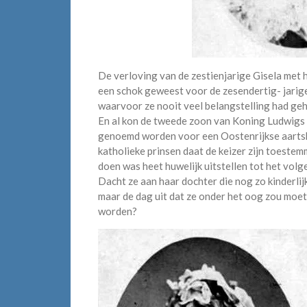
De verloving van de zestienjarige Gisela met 
een schok geweest voor de zesendertig- jarige 
waarvoor ze nooit veel belangstelling had g
En al kon de tweede zoon van Koning Ludwigs o
genoemd worden voor een Oostenrijkse aartshe
katholieke prinsen daat de keizer zijn toestem
doen was heet huwelijk uitstellen tot het volg
Dacht ze aan haar dochter die nog zo kinderlijk
maar de dag uit dat ze onder het oog zou moe
worden?