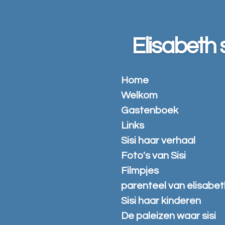
Ga
direct
naar
Elisabeth s
de
hoofdinhoud
Home
Welkom
Gastenboek
Links
Sisi haar verhaal
Foto's van Sisi
Filmpjes
parenteel van elisabet
Sisi haar kinderen
De paleizen waar sisi