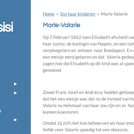
Home
»
Sisi haar kinderen
»
Marie Valerie
isi
Marie-Valarie
Op 5 Februari 1862 nam Elisabeth afscheid va
haar zuster, de koningin van Napels, en een tal
verpleegsters en minnen naar Boedapest. En 
een meisje werd geboren en dat Valerie gedoo
zagen hoe dol Elisabeth op dit kind was al spoe
genoemd.
Zowel Frans Josef en Andrássy hadden gehoopt
dat het een meisje was dat nu de invloed van 
Valarie nu helemaal van haar zou zijn en ze haa
h
kunnen koesteren.
Omdat zij zich niet kon beheersen als haar em
liefde voor Valarie spoedig tot een obsessie.