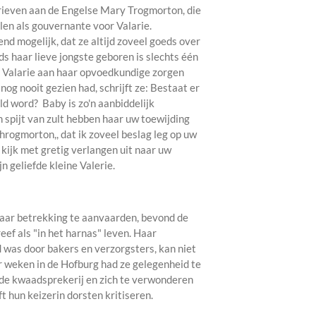
brieven aan de Engelse Mary Trogmorton, die
en als gouvernante voor Valarie.
end mogelijk, dat ze altijd zoveel goeds over
ds haar lieve jongste geboren is slechts één
 Valarie aan haar opvoedkundige zorgen
nog nooit gezien had, schrijft ze: Bestaat er
ld word? Baby is zo'n aanbiddelijk
en spijt van zult hebben haar uw toewijding
Throgmorton,, dat ik zoveel beslag leg op uw
k kijk met gretig verlangen uit naar uw
n geliefde kleine Valerie.
r betrekking te aanvaarden, bevond de
reef als "in het harnas" leven. Haar
d was door bakers en verzorgsters, kan niet
r weken in de Hofburg had ze gelegenheid te
n de kwaadsprekerij en zich te verwonderen
ft hun keizerin dorsten kritiseren.