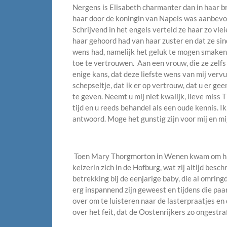
Nergens is Elisabeth charmanter dan in haar 
haar door de koningin van Napels was aanbevol
Schrijvend in het engels verteld ze haar zo vlei
haar gehoord had van haar zuster en dat ze sin
wens had, namelijk het geluk te mogen smaken
toe te vertrouwen. Aan een vrouw, die ze zelfs 
enige kans, dat deze liefste wens van mij vervu
schepseltje, dat ik er op vertrouw, dat u er ge
te geven. Neemt u mij niet kwalijk, lieve miss 
tijd en u reeds behandel als een oude kennis. I
antwoord. Moge het gunstig zijn voor mij en mij
Toen Mary Thorgmorton in Wenen kwam om haa
keizerin zich in de Hofburg, wat zij altijd besch
betrekking bij de eenjarige baby, die al omring
erg inspannend zijn geweest en tijdens die paa
over om te luisteren naar de lasterpraatjes e
over het feit, dat de Oostenrijkers zo ongestra