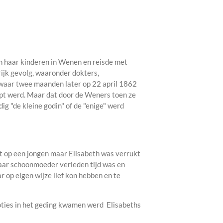
n haar kinderen in Wenen en reisde met
rijk gevolg, waaronder dokters,
waar twee maanden later op 22 april 1862
pt werd. Maar dat door de Weners toen ze
dig "de kleine godin" of de "enige" werd
 op een jongen maar Elisabeth was verrukt
haar schoonmoeder verleden tijd was en
r op eigen wijze lief kon hebben en te
oties in het geding kwamen werd Elisabeths