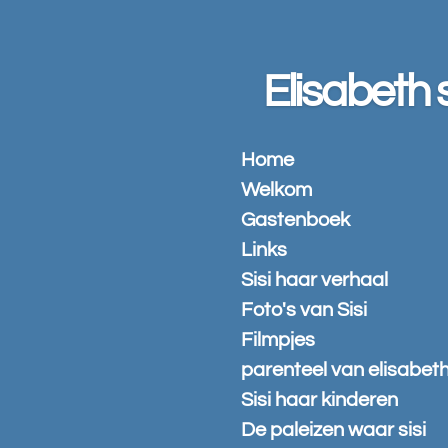
Ga
direct
naar
Elisabeth s
de
hoofdinhoud
Home
Welkom
Gastenboek
Links
Sisi haar verhaal
Foto's van Sisi
Filmpjes
parenteel van elisabet
Sisi haar kinderen
De paleizen waar sisi