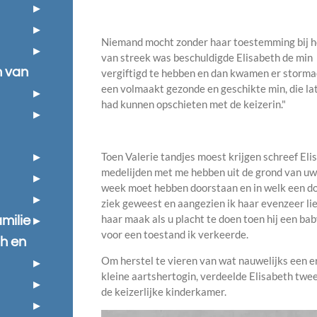
Niemand mocht zonder haar toestemming bij he
van streek was beschuldigde Elisabeth de min 
n van
vergiftigd te hebben en dan kwamen er stormac
een volmaakt gezonde en geschikte min, die lat
had kunnen opschieten met de keizerin."
Toen Valerie tandjes moest krijgen schreef El
medelijden met me hebben uit de grond van uw ha
week moet hebben doorstaan en in welk een doo
ziek geweest en aangezien ik haar evenzeer lie
haar maak als u placht te doen toen hij een bab
milie
voor een toestand ik verkeerde.
h en
Om herstel te vieren van wat nauwelijks een 
kleine aartshertogin, verdeelde Elisabeth twe
de keizerlijke kinderkamer.