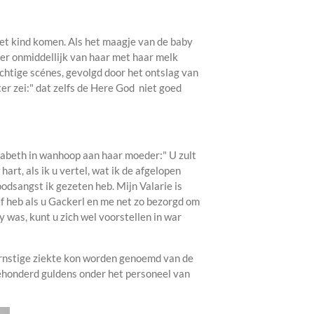
t kind komen. Als het maagje van de baby
er onmiddellijk van haar met haar melk
htige scénes, gevolgd door het ontslag van
er zei:" dat zelfs de Here God niet goed
isabeth in wanhoop aan haar moeder:" U zult
rt, als ik u vertel, wat ik de afgelopen
dsangst ik gezeten heb. Mijn Valarie is
f heb als u Gackerl en me net zo bezorgd om
y was, kunt u zich wel voorstellen in war
ernstige ziekte kon worden genoemd van de
ehonderd guldens onder het personeel van